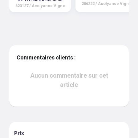
206222
/
Acolyance Vigne
623127
/
Acolyance Vigne
Commentaires clients :
Aucun commentaire sur cet
article
Prix