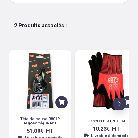
2
Produits associés
:
Tête de coupe R801P
Gants FELCO 701 - M
ergonomique N°1
10.23
€
HT
51.00
€
HT
Livrable à domicile
Livrable à domicile