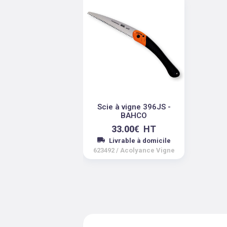
Scie à vigne 396JS -
BAHCO
33.00
€
HT
Livrable à domicile
623492
/
Acolyance Vigne