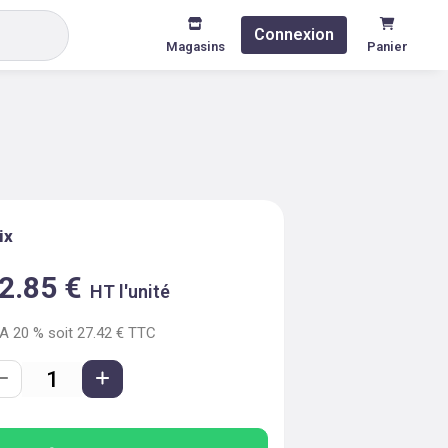
Connexion
Magasins
Panier
ix
2.85
€
HT l'unité
VA
20
% soit
27.42
€ TTC