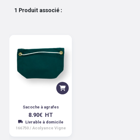
1
Produit associé
:
Sacoche à agrafes
8.90
€
HT
Livrable à domicile
166750
/
Acolyance Vigne