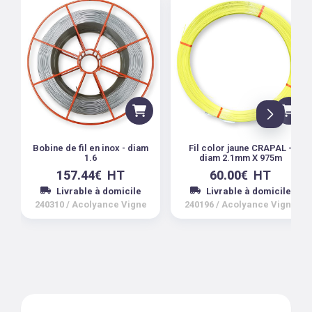
Bobine de fil en inox - diam
Fil color jaune CRAPAL -
1.6
diam 2.1mm X 975m
157.44
€
HT
60.00
€
HT
Livrable à domicile
Livrable à domicile
240310
/
Acolyance Vigne
240196
/
Acolyance Vigne