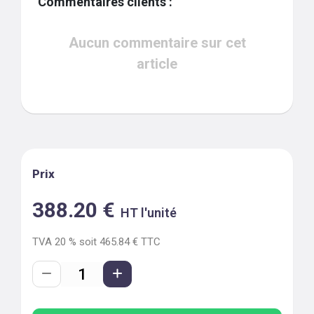
Commentaires clients :
Aucun commentaire sur cet
article
Prix
388.20
€
HT l'unité
TVA
20
% soit
465.84
€ TTC