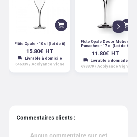
Flûte Opale Décor Métiers
Flûte Opale - 10 cl (lot de 6)
Panaches - 17 cl (Lot de 6)
15.80
€
HT
11.80
€
HT
Livrable à domicile
Livrable à domicile
646339
/
Acolyance Vigne
698879
/
Acolyance Vigne
Commentaires clients :
Aucun commentaire sur cet