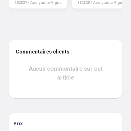
182327
/
Acolyance Vigne
182328
/
Acolyance Vigne
Commentaires clients :
Aucun commentaire sur cet
article
Prix