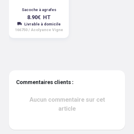
Sacoche à agrafes
8.90
€
HT
Livrable à domicile
166750
/
Acolyance Vigne
Commentaires clients :
Aucun commentaire sur cet
article